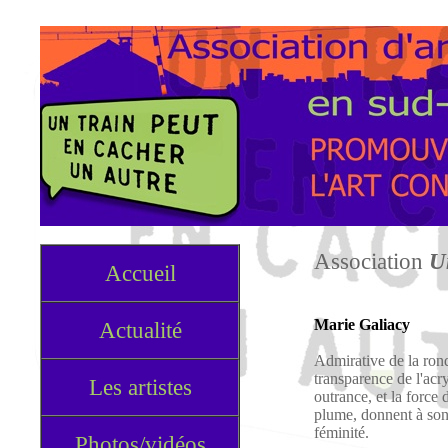
Association
U
Accueil
Marie Galiacy
Actualité
Admirative de la rond
transparence de l'acr
Les artistes
outrance, et la force 
plume, donnent à son t
féminité.
Photos/vidéos