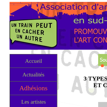
Accueil
Actualités
3 TYPE
ET 
Adhésions
Les artistes