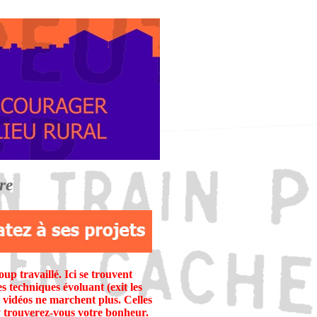
re
up travaillé. Ici se trouvent
 techniques évoluant (exit les
s vidéos ne marchent plus. Celles
 y trouverez-vous votre bonheur.