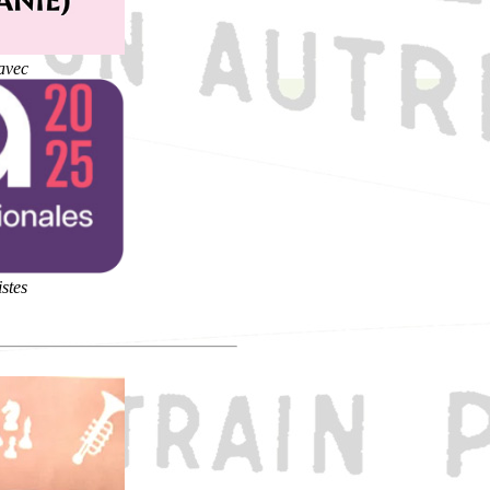
avec
istes