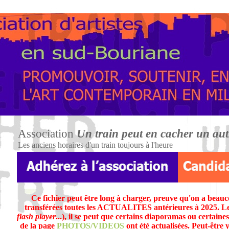
Association
Un train peut en cacher un aut
Les anciens horaires d'un train toujours à l'heure
Ce fichier peut être long à charger, preuve qu'on a beauco
transférées toutes les ACTUALITES antérieures à 2025. Les
flash player
...), il se peut que certains diaporamas ou certaine
de la page
PHOTOS/VIDEOS
ont été actualisées. Peut-être