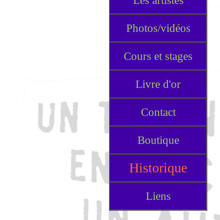
Les artistes
Photos/vidéos
Cours et stages
Livre d'or
Contact
Boutique
Historique
Liens