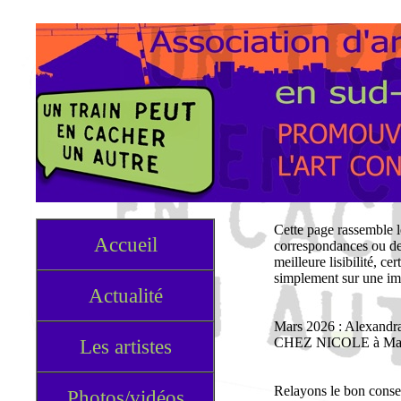
Cette page rassemble le
Accueil
correspondances ou de 
meilleure lisibilité, ce
simplement sur une im
Actualité
Mars 2026 : Alexandra
Les artistes
CHEZ NICOLE à Mas
Relayons le bon consei
Photos/vidéos