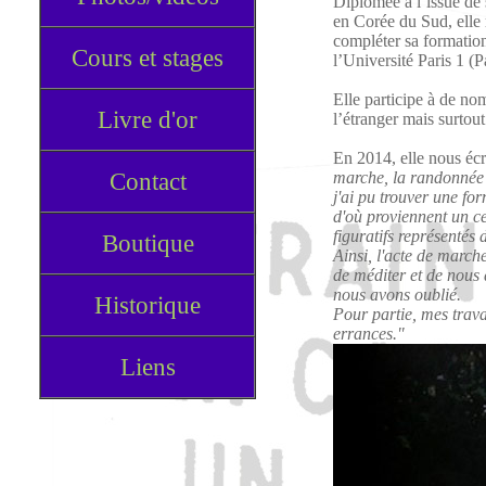
Diplômée à l’issue de
en Corée du Sud, elle 
compléter sa formation
Cours et stages
l’Université Paris 1 (
Elle participe à de no
Livre d'or
l’étranger mais surtou
En 2014, elle nous écr
Contact
marche, la randonnée l
j'ai pu trouver une for
d'où proviennent un c
figuratifs représentés
Boutique
Ainsi, l'acte de marche
de méditer et de nous 
nous avons oublié.
Historique
Pour partie, mes trav
errances."
Liens