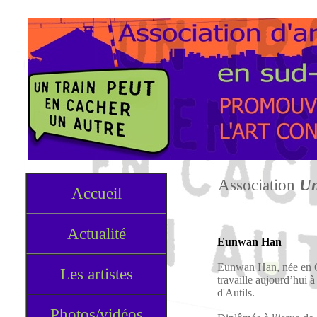
Association
Un
Accueil
Actualité
Eunwan Han
Eunwan Han, née en C
Les artistes
travaille aujourd’hui à
d'Autils.
Photos/vidéos