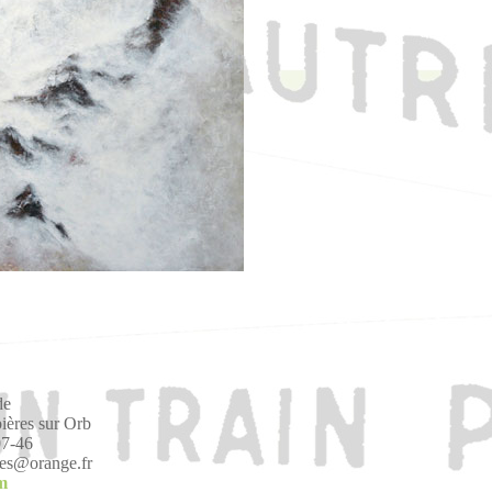
de
ères sur Orb
07-46
stes@orange.fr
om