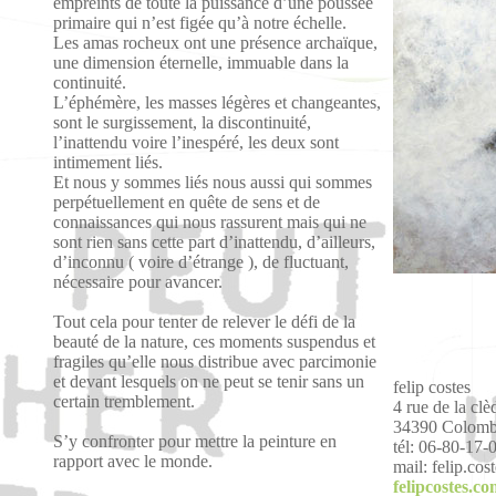
empreints de toute la puissance d’une poussée
primaire qui n’est figée qu’à notre échelle.
Les amas rocheux ont une présence archaïque,
une dimension éternelle, immuable dans la
continuité.
L’éphémère, les masses légères et changeantes,
sont le surgissement, la discontinuité,
l’inattendu voire l’inespéré, les deux sont
intimement liés.
Et nous y sommes liés nous aussi qui sommes
perpétuellement en quête de sens et de
connaissances qui nous rassurent mais qui ne
sont rien sans cette part d’inattendu, d’ailleurs,
d’inconnu ( voire d’étrange ), de fluctuant,
nécessaire pour avancer.
Tout cela pour tenter de relever le défi de la
beauté de la nature, ces moments suspendus et
fragiles qu’elle nous distribue avec parcimonie
et devant lesquels on ne peut se tenir sans un
felip costes
certain tremblement.
4 rue de la clè
34390 Colombi
S’y confronter pour mettre la peinture en
tél: 06-80-17-
rapport avec le monde.
mail: felip.co
felipcostes.c