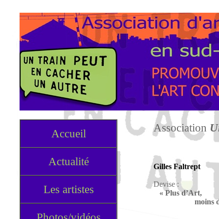
Association
U
Accueil
Actualité
Gilles Faltrept
Devise :
Les artistes
« Plus d’Art,
moins de Ch
Photos/vidéos