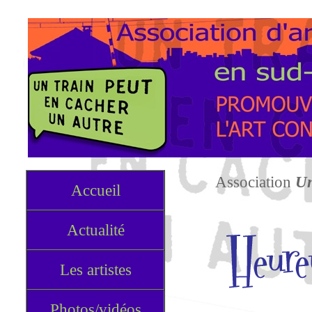
Association
Un
Accueil
Actualité
Les artistes
Photos/vidéos