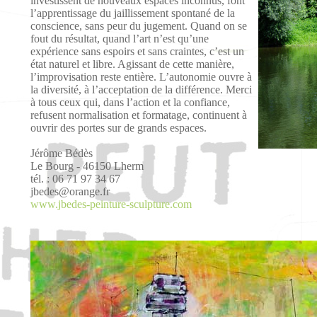
investissent de nouveaux espaces inconnus, font
l’apprentissage du jaillissement spontané de la
conscience, sans peur du jugement. Quand on se
fout du résultat, quand l’art n’est qu’une
expérience sans espoirs et sans craintes, c’est un
état naturel et libre. Agissant de cette manière,
l’improvisation reste entière. L’autonomie ouvre à
la diversité, à l’acceptation de la différence. Merci
à tous ceux qui, dans l’action et la confiance,
refusent normalisation et formatage, continuent à
ouvrir des portes sur de grands espaces.
Jérôme Bédès
Le Bourg - 46150 Lherm
tél. : 06 71 97 34 67
jbedes@orange.fr
www.jbedes-peinture-sculpture.com