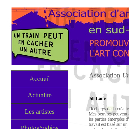
Association
Un
Accueil
Actualité
Jill Lane
"Icebergs de la créativ
Les artistes
Mes oeuvres peuvent 
les parties émergées 
travail est basé sur u
Photos/vidéos