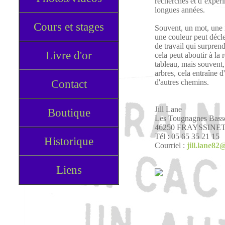
recherches et d’expéri
longues années.
Cours et stages
Souvent, un mot, une
une couleur peut décle
de travail qui surprend
Livre d'or
cela peut aboutir à la 
tableau, mais souvent
arbres, cela entraîne d
Contact
d'autres chemins.
Jill Lane
Boutique
Les Tougnagnes Bass
46250 FRAYSSINE
Tél : 05 65 35 21 15
Historique
Courriel :
jill.lane8
Liens