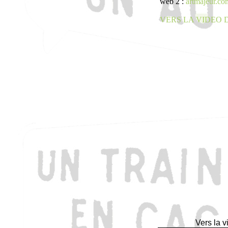
web 2 :
artmajeur.com
VERS LA VIDEO
Vers la v