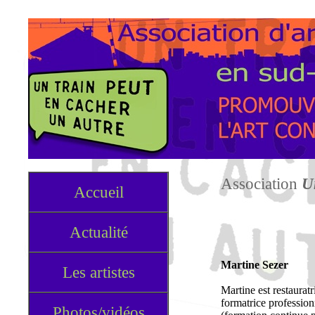
Association
U
Accueil
Actualité
Martine Sezer
Les artistes
Martine est restauratr
formatrice profession
Photos/vidéos