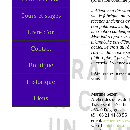
(formation continue po
« Attentive à l’écolo
Cours et stages
vie, je fabrique tout
recettes anciennes av
non polluants. J'adap
Livre d'or
la création contempo
Mon intérêt pour les
m'empêche pas d'être
Contact
actuel. Je crois au r
l'artiste dans notre 
philosophe, il pose le
interpelle les consci
Boutique
l’Atelier des ocres d
vous.
Historique
Martine Sezer
Liens
Atelier des ocres du 
Traverse du sécadou
46340 Dégagnac
tél : 06 21 44 83 55
email:
atelierdesocre
web 1 :
atelierdesocre