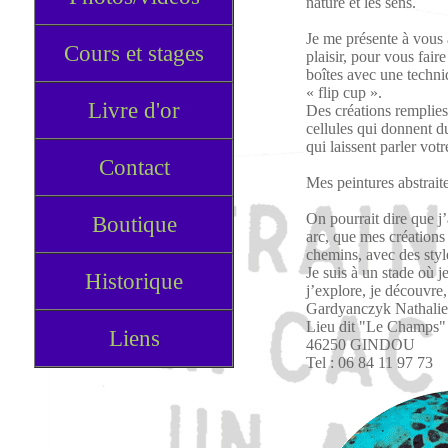
nature et les sens.
Je me présente à vous
Cours et stages
plaisir, pour vous fair
boîtes avec une techn
« flip cup ».
Livre d'or
Des créations remplies
cellules qui donnent d
qui laissent parler vot
Contact
Mes peintures abstrait
On pourrait dire que j
Boutique
arc, que mes créations
chemins, avec des style
Je suis à un stade où j
Historique
j’explore, je découvre,
Gardyanczyk Nathalie
Lieu dit "Le Champs"
Liens
46250 GINDOU
Tel : 06 84 11 97 73