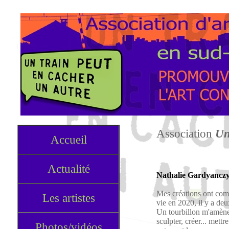
Association
Un
Accueil
Actualité
Nathalie Gardyancz
Mes créations ont com
Les artistes
vie en 2020, il y a deu
Un tourbillon m'amène 
sculpter, créer... mettr
Photos/vidéos