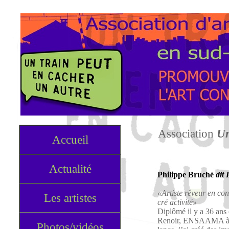
Association
Un
Accueil
Actualité
Philippe Bruché
dit 
«Artiste rêveur en con
Les artistes
cré activité»
Diplômé il y a 36 ans 
Renoir, ENSAAMA à Pa
Photos/vidéos