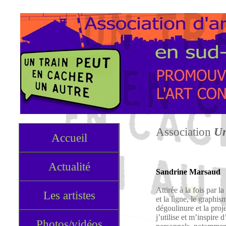
Association
Un
Accueil
Actualité
Sandrine Marsaud
Attirée à la fois par la
Les artistes
et la ligne, le graphism
dégoulinure et la proje
j’utilise et m’inspire 
Photos/vidéos