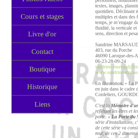
personnels, notamment 
textes, images, plannin
quotidien. Déclinant m
Cours et stages
multiples et dans des 
temps, je m’engage da
fluidité, la verticale 
Livre d'or
sens, direction et pesa
Sandrine MARSAU
Contact
403, rue du Porche
46090 Laroque-des-A
06-23-28-09-24
sandrine-marsaud@or
Boutique
www.sandrine-marsa
En illustration, « La 
Historique
en juin dans le cad
Cordeliers, GOURD
Liens
C'est la
Mémoire d'un
reflétant les êtres et l
porte. «
La Porte du 
série d'installations, 
de cette série va consi
mur, de ces 2 dimensio