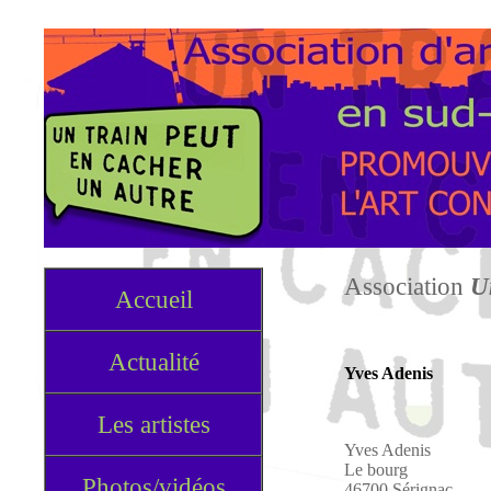
Association
U
Accueil
Actualité
Yves Adenis
Les artistes
Yves Adenis
Le bourg
Photos/vidéos
46700 Sérignac